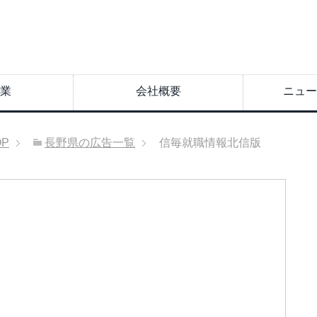
業
会社概要
ニュー
OP
長野県の広告一覧
信毎就職情報北信版